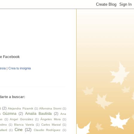
de Facebook
esia
|
Crea tu insignia
arte a buscar:
s
(2)
Alejandra Pizarnik
(1)
Alfonsina Storni
(1)
a Gúzmna
(2)
Amalia Bautista
(2)
Ana
as
(1)
Angel González
(1)
Ángeles Mora
(1)
ndino
(1)
Blanca Varela
(1)
Carlos Marzal
(1)
Cine
(12)
llard
(1)
Claudio Rodríguez
(1)