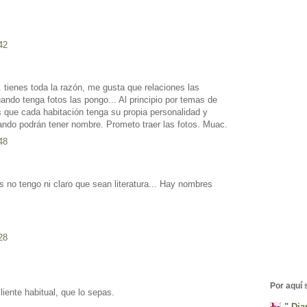
42
.. tienes toda la razón, me gusta que relaciones las
uando tenga fotos las pongo... Al principio por temas de
s que cada habitación tenga su propia personalidad y
ando podrán tener nombre. Prometo traer las fotos. Muac.
48
 no tengo ni claro que sean literatura... Hay nombres
28
Por aquí
ente habitual, que lo sepas.
" Di