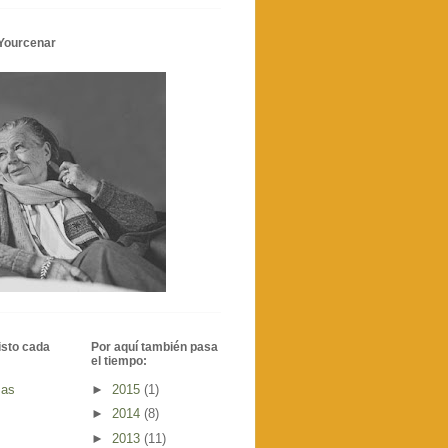
Yourcenar
isto cada
Por aquí también pasa
el tiempo:
mas
►
2015
(1)
►
2014
(8)
►
2013
(11)