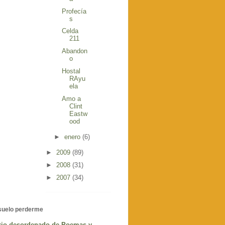
Profecía
s
Celda
211
Abandon
o
Hostal
RAyu
ela
Amo a
Clint
Eastw
ood
►
enero
(6)
►
2009
(89)
►
2008
(31)
►
2007
(34)
 suelo perderme
ario desordenado de Poemas y