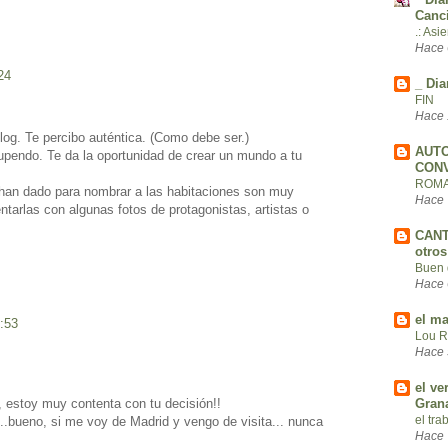
Canc
.: Asi
Hace 
24
_ Dia
FIN
Hace 
og. Te percibo auténtica. (Como debe ser.)
AUT
upendo. Te da la oportunidad de crear un mundo a tu
CON
ROMA
 han dado para nombrar a las habitaciones son muy
Hace 
tarlas con algunas fotos de protagonistas, artistas o
CANT
otro
Buen 
Hace 
el ma
4:53
Lou R
Hace 
el ve
Gran
, estoy muy contenta con tu decisión!!
el tra
..bueno, si me voy de Madrid y vengo de visita... nunca
Hace 