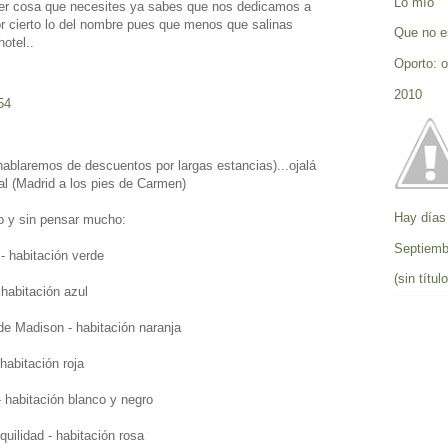
Lo mío
ier cosa que necesites ya sabes que nos dedicamos a
 por cierto lo del nombre pues que menos que salinas
Que no e
otel..
Oporto: o
2010
54
a hablaremos de descuentos por largas estancias)...ojalá
al (Madrid a los pies de Carmen)
Hay días
o y sin pensar mucho:
Septiemb
- habitación verde
(sin título
habitación azul
de Madison - habitación naranja
habitación roja
- habitación blanco y negro
quilidad - habitación rosa