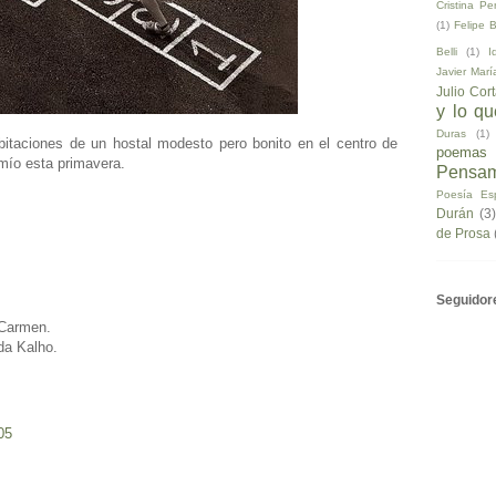
Cristina Pe
(1)
Felipe 
Belli
(1)
I
Javier Marí
Julio Cor
y lo q
Duras
(1)
bitaciones de un hostal modesto pero bonito en el centro de
poemas
mío esta primavera.
Pensam
Poesía Es
Durán
(3)
de Prosa
Seguidor
 Carmen.
da Kalho.
05