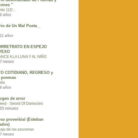
iones "
ento 11D :.
6 años
rio de Un Mal Poeta _
11 años
ORRETRATO EN ESPEJO
VEXO
NCE A LA LUNA Y AL NIÑO
7 meses
O COTIDIANO, REGRESO y
s poemas
día
6 años
rgen de error
eed - Sword Of Damocles
55 minutos
rso proverbial (Esteban
ados)
bajo de las azucenas
7 meses