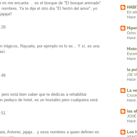
A mi me encanta ... es el bosque de "El bosque animado".
HABI
ombres. Ya te dije el otro día "El festín del amor", yo
En sil
jajaja!!
Hace 
0:28
Hiper
Ocho 
Hace 
n trágicos, Rayuela, por ejemplo no lo es... Y sí, es una
Histo
así.
Esce
Hace 
la po
¡SE 
3:49
Hace 
La ve
pero está bien saber que te dedicas a rehabilitar
Cruce
un pedazo de hotel, es un hostalito pero cualquiera será
Hace 
las a
3:51
JOSÉ
Hace 
Los l
ará, Antonio, jajaja... y esos nombres a quien definen es
XENO