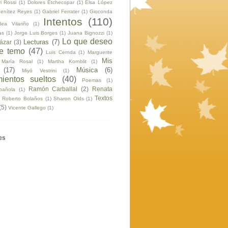
ri Rossi
(1)
Dolores Etchecopar
(1)
Elsa López
Benítez Reyes
(1)
Gabriel Ferrater
(1)
Gioconda
Intentos
(110)
dea Vilariño
(1)
as
(1)
Jorge Luis Borges
(1)
Juana Bignozzi
(1)
Lo que deseo
Lecturas
(7)
tázar
(3)
ue temo
(47)
Luis Cernda
(1)
Marguerite
Mis
María Rosal
(1)
Martha Kornblit
(1)
(17)
Música
(6)
Miyó Vestrini
(1)
ientos sueltos
(40)
Poemas
(1)
Ramón Carballal
(2)
Renata
pañola
(1)
Textos
Roberto Bolaños
(1)
Sharon Olds
(1)
(5)
Vicente Gallego
(1)
es