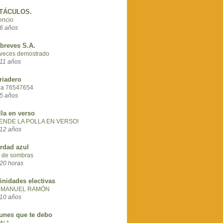
TÁCULOS.
encio
6 años
breves S.A.
veces demostrado
11 años
riadero
na 76547654
5 años
lla en verso
VENDE LA POLLA EN VERSO!
12 años
rdad azul
 de sombras
20 horas
finidades electivas
 MANUEL RAMÓN
10 años
unes que te debo
N *