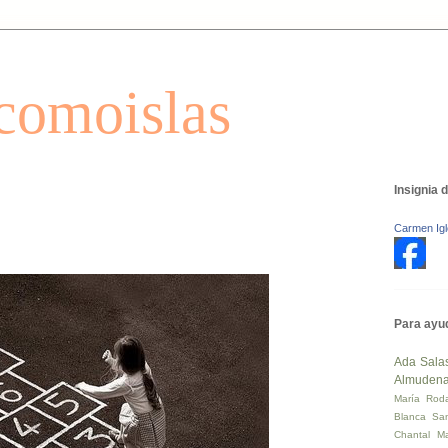
comoislas
Insignia 
Carmen Igl
Para ayud
Ada Sala
Almuden
María Rod
Blanca Sa
Chantal Mai