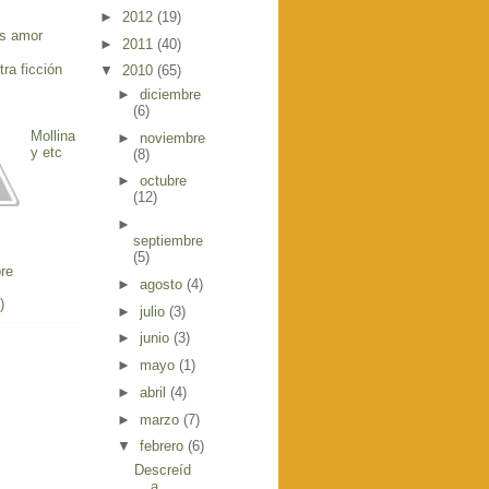
►
2012
(19)
s amor
►
2011
(40)
tra ficción
▼
2010
(65)
►
diciembre
(6)
Mollina
►
noviembre
y etc
(8)
►
octubre
(12)
►
septiembre
(5)
re
►
agosto
(4)
)
►
julio
(3)
►
junio
(3)
►
mayo
(1)
►
abril
(4)
►
marzo
(7)
▼
febrero
(6)
Descreíd
a