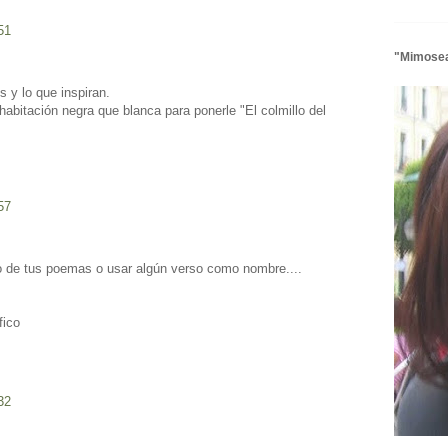
51
"Mimose
s y lo que inspiran.
abitación negra que blanca para ponerle "El colmillo del
57
uno de tus poemas o usar algún verso como nombre....
fico
32